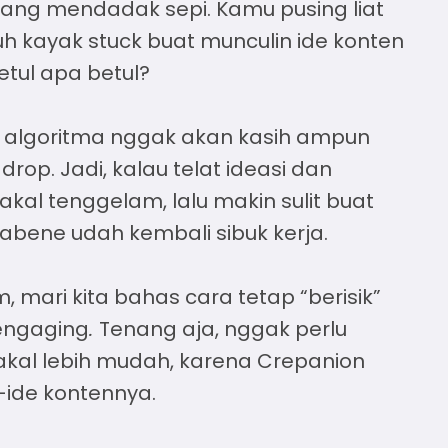
ang mendadak sepi. Kamu pusing liat
 tuh kayak stuck buat munculin
ide konten
etul apa betul?
ena algoritma nggak akan kasih ampun
drop. Jadi, kalau telat ideasi dan
kal tenggelam, lalu makin sulit buat
abene udah kembali sibuk kerja.
 mari kita bahas cara tetap “berisik”
engaging
.
Tenang aja, nggak perlu
 bakal lebih mudah, karena Crepanion
e-ide kontennya.