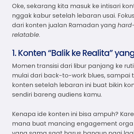
Oke, sekarang kita masuk ke intisari ko
nggak kabur setelah lebaran usai. Fokus 
dari konten jualan Ramadan yang
hard-
relatable
.
1. Konten “Balik ke Realita” yan
Momen transisi dari libur panjang ke ru
mulai dari back-to-work blues, sampai
konten setelah lebaran
ini buat bikin 
sendiri bareng audiens kamu.
Kenapa ide konten ini bisa ampuh? Kar
mana buat mancing engagement organi
yang sama saat harus bangun pagi lagi