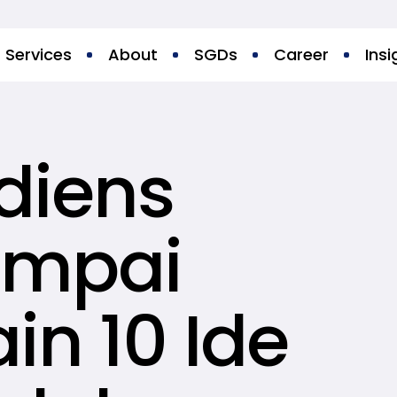
Services
About
SGDs
Career
Insi
diens
ampai
in 10 Ide