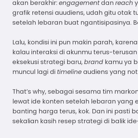
akan berakhir:
engagement
dan
reach
y
grafik retensi auudiens, udah gitu otak
setelah lebaran
buat ngantisipasinya. B
Lalu, kondisi ini pun makin parah, kar
kalau interaksi di akunmu terus-terusan 
eksekusi strategi baru,
brand
kamu ya ba
muncul lagi di
timeline
audiens yang not
That’s why, sebagai sesama tim markom,
lewat
ide konten setelah lebaran
yang 
banting harga terus, kok. Dan ini pasti
sekalian kasih resep strategi di balik id