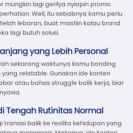
or mungkin lagi gerilya nyiapin promo
 perhatian. Well, itu sebabnya kamu perlu
etelah lebaran
, buat mastiin kalau brand
a lagi butuh solusi.
anjang yang Lebih Personal
 Nah sekarang waktunya kamu bonding
n yang relatable. Gunakan
ide konten
bar atau bahas struggle balik kerja, biar
 nyawa.
di Tengah Rutinitas Normal
i transisi balik ke realita kehidupan yang
sifatnya menemani. Makanya,
ide konten