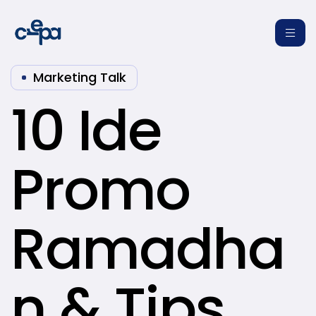
Marketing Talk
10 Ide
Promo
re
Ramadha
n & Tips