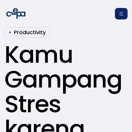
Productivity
Kamu
Gampang
re
Stres
karena