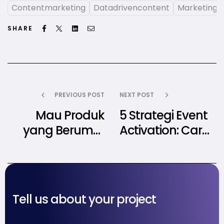
Contentmarketing
Datadrivencontent
Marketingt
Facebook
Twitter
Linkedin
Email
SHARE
PREVIOUS POST
NEXT POST
Mau Produk
5 Strategi Event
yang Berumur
Activation: Cara
Panjang? Ini 8
Cerdas Naikin
Strategi yang
Value Brand
Bisa Jadi
Tanpa Harus
Fondasinya
Diskon-Diskonan
Tell us about your project