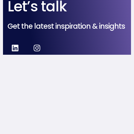
Let’s talk
Get the latest inspiration & insights
Home
Careers
Legal office
About
SGDs
Bandung, Indonesia
Services
Contact
hello@crepa.agency
+62 819 4402 5156