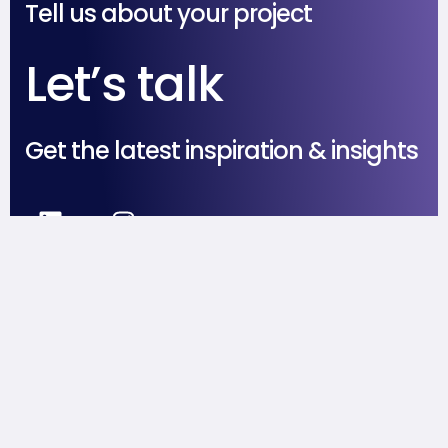
Tell us about your project
Let’s talk
Get the latest inspiration & insights
Home
Careers
Legal office
About
SGDs
Bandung, Indonesia
Services
Contact
hello@crepa.agency