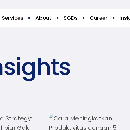
Services
About
SGDs
Career
Insi
nsights