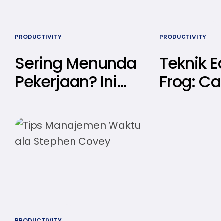
PRODUCTIVITY
PRODUCTIVITY
Sering Menunda
Teknik E
Pekerjaan? Ini
Frog: Ca
Cara Mengatasi
Simpel 
Prokrastinasi di
Pekerja
Tempat Kerja
Sering 
PRODUCTIVITY