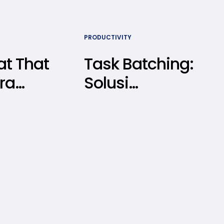
PRODUCTIVITY
at That
Task Batching:
ra
Solusi
Atasi
Menyelesaikan
an yang
Banyak
Numpuk
Pekerjaan Tanpa
Bikin Stres