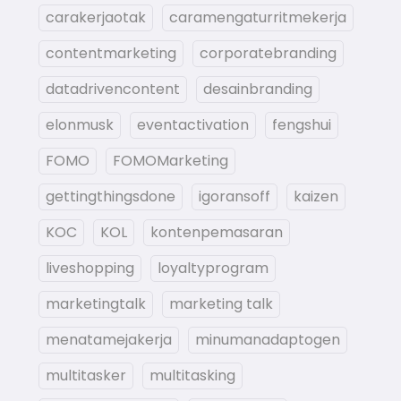
carakerjaotak
caramengaturritmekerja
contentmarketing
corporatebranding
datadrivencontent
desainbranding
elonmusk
eventactivation
fengshui
FOMO
FOMOMarketing
gettingthingsdone
igoransoff
kaizen
KOC
KOL
kontenpemasaran
liveshopping
loyaltyprogram
marketingtalk
marketing talk
menatamejakerja
minumanadaptogen
multitasker
multitasking