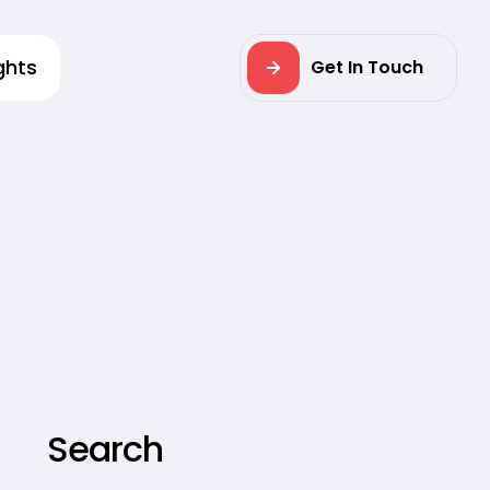
ghts
Get In Touch
Search