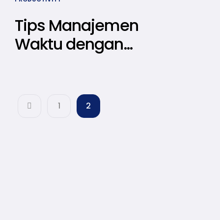
Tips Manajemen
Waktu dengan
Skala Prioritas
ala Stephen
Covey
1
2